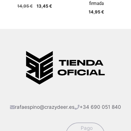
firmada
El
El
14,95
€
13,45
€
precio
precio
14,95
€
original
actual
era:
es:
14,95 €.
13,45 €.
rafaespino@crazydeer.es
+34 690 051 840
Pago