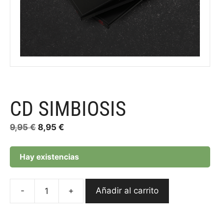
CD SIMBIOSIS
El
El
9,95
€
8,95
€
precio
precio
original
actual
Hay existencias
era:
es:
9,95 €.
8,95 €.
-
+
Añadir al carrito
CD
Simbiosis