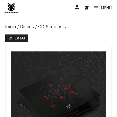
Saltar
MENÚ
al
contenido
Inicio
/
Discos
/ CD Simbiosis
¡OFERTA!