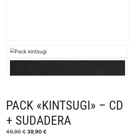
PACK «KINTSUGI» – CD
+ SUDADERA
El
El
49,90
€
39,90
€