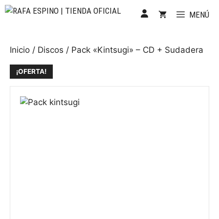
Saltar
MENÚ
al
contenido
Inicio
/
Discos
/ Pack «Kintsugi» – CD + Sudadera
¡OFERTA!