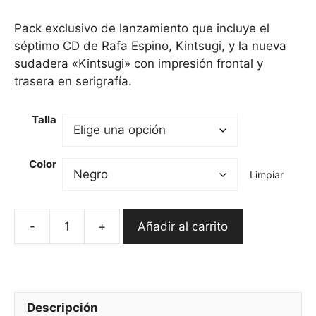
precio
precio
original
actual
Pack exclusivo de lanzamiento que incluye el
era:
es:
séptimo CD de Rafa Espino, Kintsugi, y la nueva
49,90 €.
39,90 €.
sudadera «Kintsugi» con impresión frontal y
trasera en serigrafía.
Talla
Color
Limpiar
-
+
Añadir al carrito
Pack
"Kintsugi"
-
CD
+
Descripción